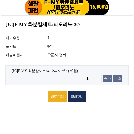
[JC]E-MY 화분칼세트/피오리노<6>
재고수량
5 개
포인트
0점
배송비결제
주문시 결제
[JC]E-MY 화분칼세트/피오리노<6>
(+0원)
증가
감소