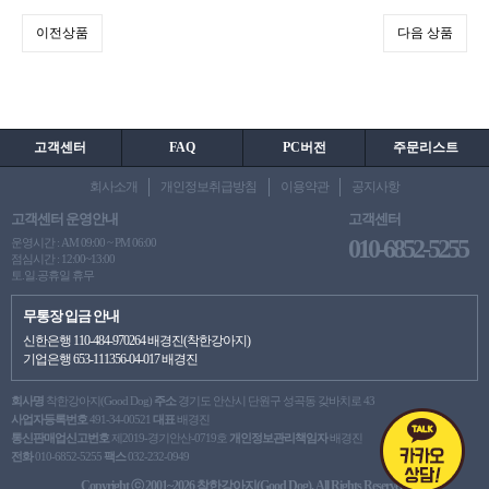
이전상품
다음 상품
고객센터
FAQ
PC버전
주문리스트
회사소개
개인정보취급방침
이용약관
공지사항
고객센터 운영안내
고객센터
010-6852-5255
운영시간 : AM 09:00 ~ PM 06:00
점심시간 : 12:00~13:00
토.일.공휴일 휴무
무통장 입금 안내
신한은행 110-484-970264 배경진(착한강아지)
기업은행 653-111356-04-017 배경진
회사명
착한강아지(Good Dog)
주소
경기도 안산시 단원구 성곡동 갖바치로 43
사업자등록번호
491-34-00521
대표
배경진
통신판매업신고번호
제2019-경기안산-0719호
개인정보관리책임자
배경진
전화
010-6852-5255
팩스
032-232-0949
Copyright ⓒ 2001~2026 착한강아지(Good Dog). All Rights Reserved.