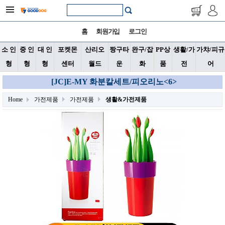
홈
회원가입
로그인
소 인
중 인
대 인
포켓몬
산리오
짱구타
완구/잡
PP상
생활/가
가챠/피규
형
형
형
센터
월드
운
화
품
전
어
[JC]E-MY 화분칼세트/피오리노<6>
Home
가전제품
가전제품
생활&가전제품