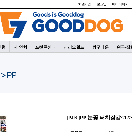
회원가입
로그인
마이페이지
인형
대 인형
포켓몬센터
산리오월드
짱구타운
완구/잡
> PP
[MK]PP 눈꽃 터치장갑<12>