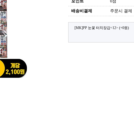
포인트
0점
배송비결제
주문시 결제
[MK]PP 눈꽃 터치장갑<12>
(+0원)