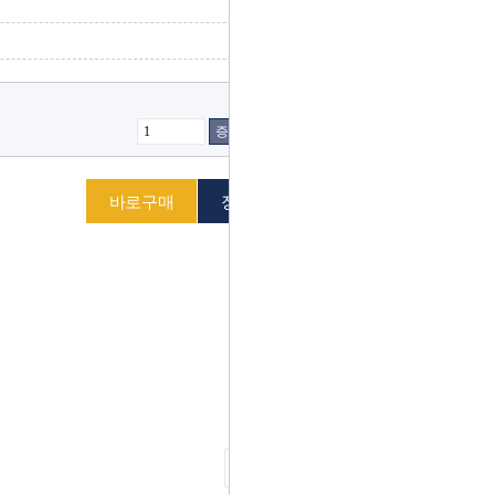
증가
감소
다음 상품