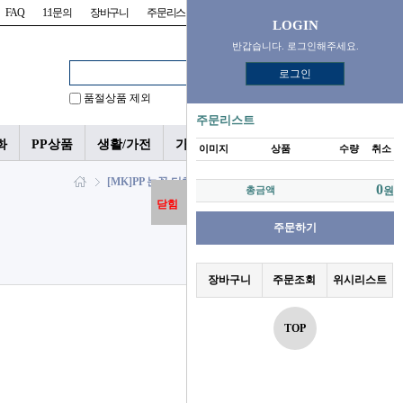
FAQ
1:1문의
장바구니
주문리스트
위시리스트
LOGIN
반갑습니다. 로그인해주세요.
로그인
품절상품 제외
주문리스트
화
PP상품
생활/가전
가챠/피규어
이미지
상품
수량
취소
[MK]PP 눈꽃 터치장갑<12> > PP
0
총금액
원
닫힘
주문하기
장바구니
주문조회
위시리스트
TOP