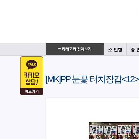
소 인형
중 
[MK]PP 눈꽃 터치장갑<12> 