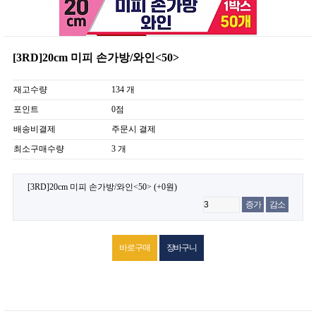
[3RD]20cm 미피 손가방/와인<50>
재고수량
134 개
포인트
0점
배송비결제
주문시 결제
최소구매수량
3 개
[3RD]20cm 미피 손가방/와인<50>
(+0원)
증가
감소