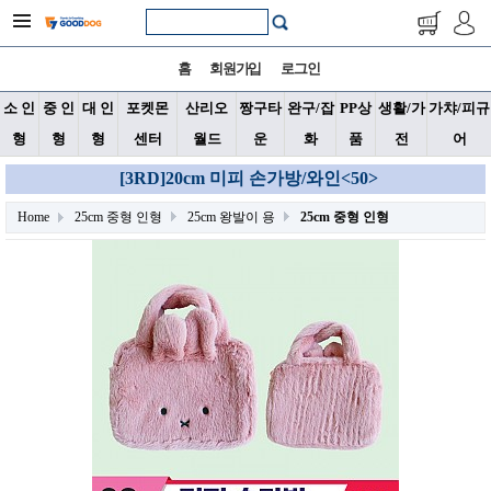
홈
회원가입
로그인
소 인
중 인
대 인
포켓몬
산리오
짱구타
완구/잡
PP상
생활/가
가챠/피규
형
형
형
센터
월드
운
화
품
전
어
[3RD]20cm 미피 손가방/와인<50>
Home
25cm 중형 인형
25cm 왕발이 용
25cm 중형 인형