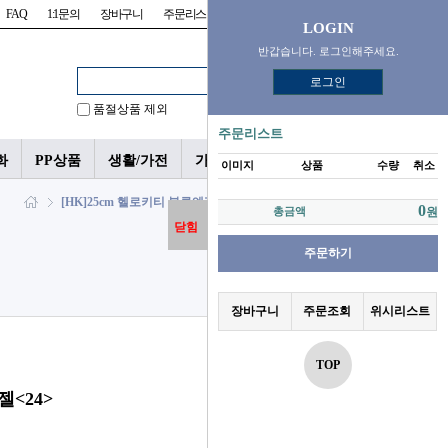
FAQ
1:1문의
장바구니
주문리스트
위시리스트
LOGIN
반갑습니다. 로그인해주세요.
로그인
품절상품 제외
주문리스트
화
PP상품
생활/가전
가챠/피규어
이미지
상품
수량
취소
[HK]25cm 헬로키티 블루엔젤<24> > 산리오
0
총금액
원
닫힘
주문하기
장바구니
주문조회
위시리스트
TOP
젤<24>