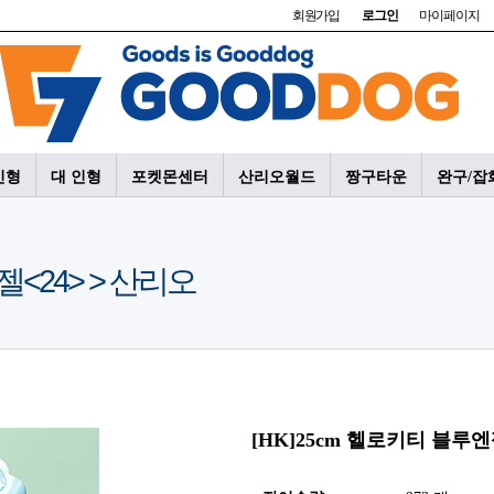
회원가입
로그인
마이페이지
인형
대 인형
포켓몬센터
산리오월드
짱구타운
완구/잡
젤<24> > 산리오
[HK]25cm 헬로키티 블루엔