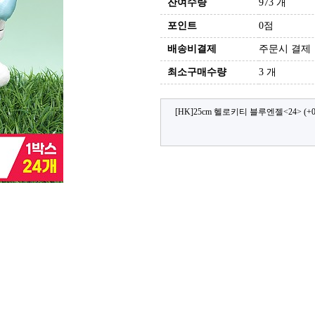
잔여수량
973 개
포인트
0점
배송비결제
주문시 결제
최소구매수량
3 개
[HK]25cm 헬로키티 블루엔젤<24>
(+