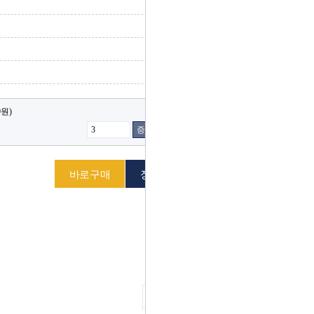
0원)
증가
감소
다음 상품