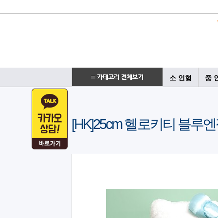
소 인형
중 
[HK]25cm 헬로키티 블루엔