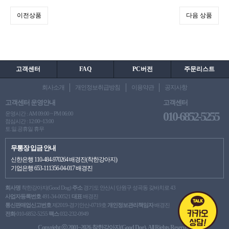
이전상품
다음 상품
고객센터
FAQ
PC버전
주문리스트
회사소개
개인정보취급방침
이용약관
공지사항
고객센터 운영안내
고객센터
010-6852-5255
운영시간 : AM 09:00 ~ PM 06:00
점심시간 : 12:00~13:00
토.일.공휴일 휴무
무통장 입금 안내
신한은행 110-484-970264 배경진(착한강아지)
기업은행 653-111356-04-017 배경진
회사명
착한강아지(Good Dog)
주소
경기도 안산시 단원구 성곡동 갖바치로 43
사업자등록번호
491-34-00521
대표
배경진
통신판매업신고번호
제2019-경기안산-0719호
개인정보관리책임자
배경진
전화
010-6852-5255
팩스
032-232-0949
Copyright ⓒ 2001~2026 착한강아지(Good Dog). All Rights Reserved.