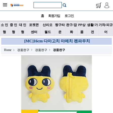
홈
회원가입
로그인
소 인
중 인
대 인
포켓몬
산리오
짱구타
완구/잡
PP상
생활/가
가챠/피규
형
형
형
센터
월드
운
화
품
전
어
[MC]16cm 다마고치 마메치 펜파우치
Home
경품완구
경품완구
경품완구