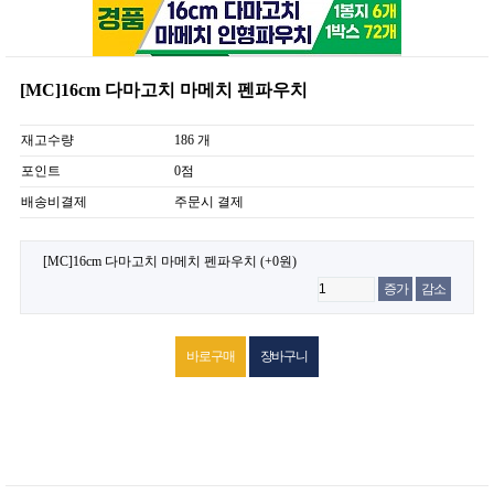
[MC]16cm 다마고치 마메치 펜파우치
재고수량
186 개
포인트
0점
배송비결제
주문시 결제
[MC]16cm 다마고치 마메치 펜파우치
(+0원)
증가
감소