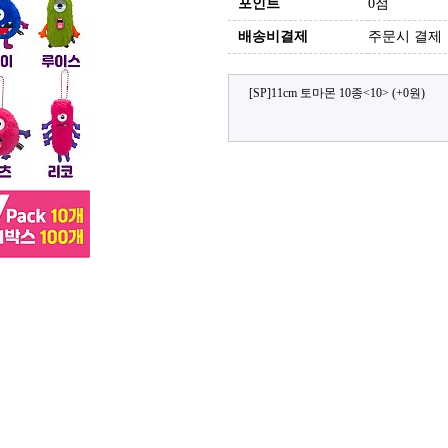
포인트
0점
배송비결제
주문시 결제
[SP]11cm 토마몬 10종<10>
(+0원)