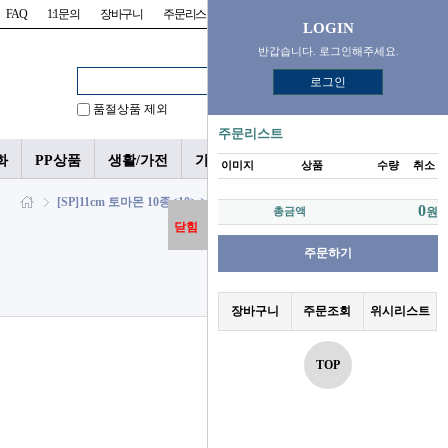
FAQ
1:1문의
장바구니
주문리스트
위시리스트
LOGIN
반갑습니다. 로그인해주세요.
로그인
품절상품 제외
주문리스트
화
PP상품
생활/가전
가챠/피규어
이미지
상품
수량
취소
[SP]11cm 토마몬 10종<10> > 12cm 소형 인형
0
총금액
원
닫힘
주문하기
장바구니
주문조회
위시리스트
TOP