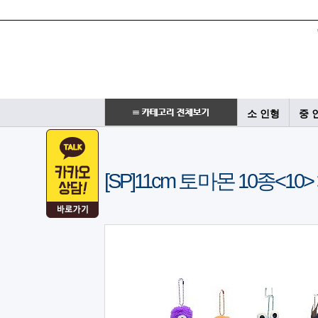
소 인형
중 
[SP]11cm 토마몬 10종<10>