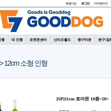
회원가입
로그인
마이페이지
인형
대 인형
포켓몬센터
산리오월드
짱구타운
완구/잡
 > 12cm 소형 인형
[SP]11cm 토마몬 10종<10>