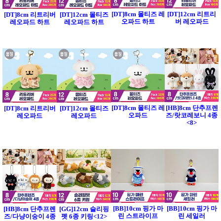
[DT]8cm 몰티즈 레
[DT]12cm 리트리
[DT]8cm 리트리버
[DT]12cm 몰티즈
오파드 하트
버 레오파드
레오파드 하트
레오파드 하트
[DT]8cm 몰티즈 레
[HB]8cm 단추프렌
[DT]8cm 리트리버
[DT]12cm 몰티즈
오파드
즈/랏코레보니 4종
레오파드
레오파드
<8>
[BB]10cm 핑가 마
[BB]10cm 핑가 마
[HB]8cm 단추프렌
[GG]12cm 슬리핑
린 스트라이프
린 세일러
즈/다냥이숭이 4종
펫 6종 키링<12>