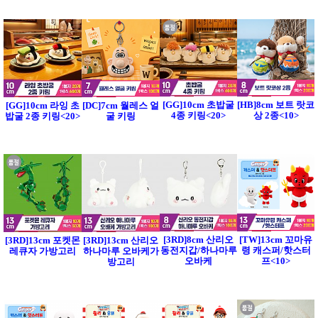
[GG]10cm 초밥굴
[HB]8cm 보트 랏코
[GG]10cm 라잉 초
[DC]7cm 월레스 얼
4종 키링<20>
상 2종<10>
밥굴 2종 키링<20>
굴 키링
[3RD]8cm 산리오
[TW]13cm 꼬마유
[3RD]13cm 포켓몬
[3RD]13cm 산리오
동전지갑/하나마루
령 캐스퍼/핫스터
레큐자 가방고리
하나마루 오바케가
오바케
프<10>
방고리