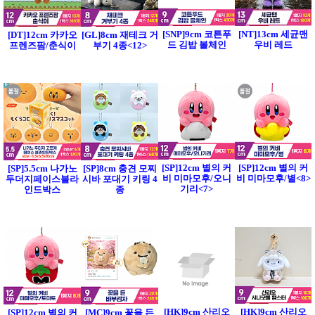
[SNP]9cm 코튼푸
[NT]13cm 세균맨
[DT]12cm 카카오
[GL]8cm 재테크 거
드 김밥 볼체인
우비 레드
프렌즈팜/춘식이
부기 4종<12>
[SP]12cm 별의 커
[SP]12cm 별의 커
[SP]5.5cm 나가노
[SP]8cm 충견 모찌
비 미마모후/오니
비 미마모후/별<8>
두더지페이스블라
시바 포대기 키링 4
기리<7>
인드박스
종
[HK]9cm 산리오
[HK]9cm 산리오
[SP]12cm 별의 커
[MC]9cm 꽃을 든