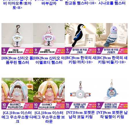
한교동 햄스터<10>
시나모롤 햄스터
비 미마모후/토마
바부감자
토<8>
[BC]9cm 한국의 새
[BC]9cm 한국의 새
[HK]9cm 산리오 폼
[HK]9cm 산리오 마
키링/까치<10>
키링/비둘기<10>
폼푸린 햄스터
이멜로디 햄스터
[NT]16cm 포켓몬
[NT]9cm 포켓몬 납
[GL]10cm 이스터
[GL]10cm 이스터
납작 코일 키링
작 발챙이 키링
에그 우소우소짱 다
에그 우소우소짱 브
크
라운