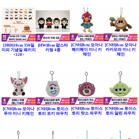
[CNH]8cm 모아나
[CNH]8cm 모아나
[3RD]10cm 356일
[HW]8cm 팝스타
헤이헤이 미니 키
카카모라 미니 키
미피 기념일 패키지
키링 4종
체인
체인
<120>
[CNH]8cm 토이스
[CNH]8cm 토이스
[CNH]8cm 모아나
[CNH]8cm 토이스
토리 랏소 파우치
토리 알린 파우치
푸아 미니 키체인
토리 포키 파우치