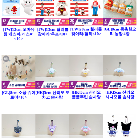
[TW]20cm 월리를
[GL]8cm 몽총한오
[TW]12cm 꼬마유
[TW]13cm 월리를
찾아라/월리<10>
리 농장 4종
령 캐스퍼/캐스퍼
찾아라/우프<10>
<10>
[HK]5cm 산리오
[HK]5cm 산리오
[GL]8cm 소풍 슈야
[HK]5cm 산리오 포
폼폼푸린 솜사탕
시나모롤 솜사탕
토야<10>
차코 솜사탕