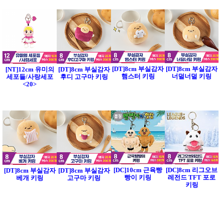
[DT]8cm 부실감자
[DT]8cm 부실감자
[NT]12cm 유미의
[DT]8cm 부실감자
햄스터 키링
너덜너덜 키링
세포들/사랑세포
후디 고구마 키링
<20>
[DC]10cm 근육빵
[DC]8cm 리그오브
[DT]8cm 부실감자
[DT]8cm 부실감자
빵이 키링
레전드 TFT 포로
베개 키링
고구마 키링
키링