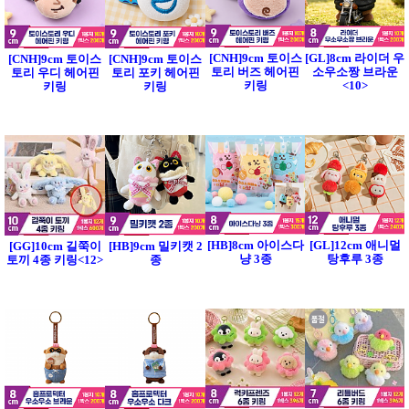
[CNH]9cm 토이스
[GL]8cm 라이더 우
[CNH]9cm 토이스
[CNH]9cm 토이스
토리 버즈 헤어핀
소우소짱 브라운
토리 우디 헤어핀
토리 포키 헤어핀
키링
<10>
키링
키링
[HB]8cm 아이스다
[GL]12cm 애니멀
[GG]10cm 길쭉이
[HB]9cm 밀키캣 2
냥 3종
탕후루 3종
토끼 4종 키링<12>
종