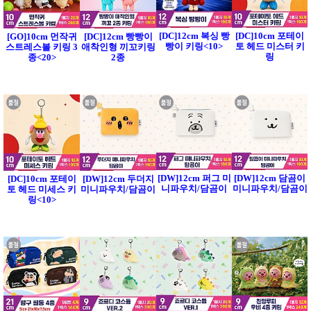
[DC]12cm 복싱 빵
[DC]10cm 포테이
[GO]10cm 먼작귀
[DC]12cm 빵빵이
빵이 키링<10>
토 헤드 미스터 키
스트레스볼 키링 3
애착인형 끼꼬키링
링
종<20>
2종
[DW]12cm 퍼그 미
[DW]12cm 담곰이
[DC]10cm 포테이
[DW]12cm 두더지
니파우치/담곰이
미니파우치/담곰이
토 헤드 미세스 키
미니파우치/담곰이
링<10>