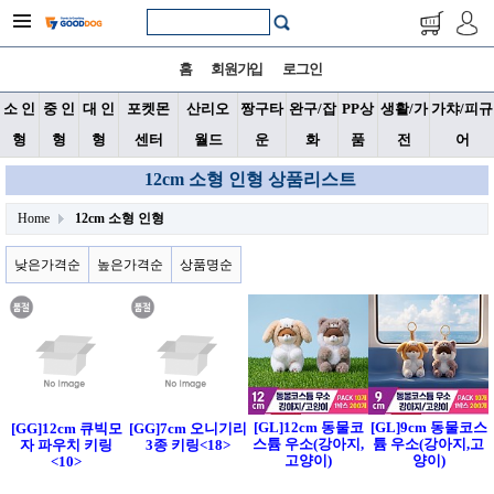
홈
회원가입
로그인
소 인
중 인
대 인
포켓몬
산리오
짱구타
완구/잡
PP상
생활/가
가챠/피규
형
형
형
센터
월드
운
화
품
전
어
12cm 소형 인형 상품리스트
Home
12cm 소형 인형
낮은가격순
높은가격순
상품명순
[GL]12cm 동물코
[GL]9cm 동물코스
[GG]12cm 큐빅모
[GG]7cm 오니기리
스튬 우소(강아지,
튬 우소(강아지,고
자 파우치 키링
3종 키링<18>
고양이)
양이)
<10>