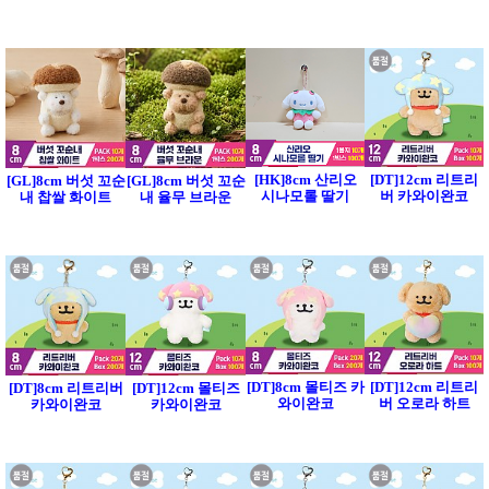
[HK]8cm 산리오
[DT]12cm 리트리
[GL]8cm 버섯 꼬순
[GL]8cm 버섯 꼬순
시나모롤 딸기
버 카와이완코
내 찹쌀 화이트
내 율무 브라운
[DT]8cm 몰티즈 카
[DT]12cm 리트리
[DT]8cm 리트리버
[DT]12cm 몰티즈
와이완코
버 오로라 하트
카와이완코
카와이완코