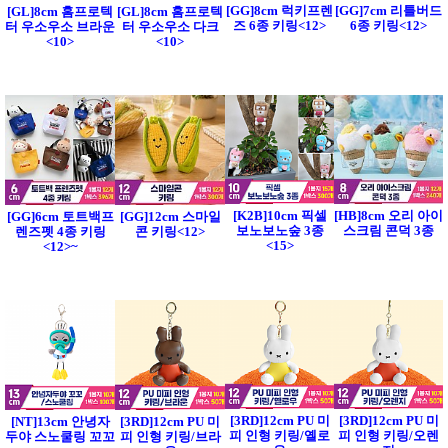
[GG]8cm 럭키프렌
[GG]7cm 리틀버드
[GL]8cm 홈프로텍
[GL]8cm 홈프로텍
즈 6종 키링<12>
6종 키링<12>
터 우소우소 브라운
터 우소우소 다크
<10>
<10>
[K2B]10cm 픽셀
[HB]8cm 오리 아이
[GG]6cm 토트백프
[GG]12cm 스마일
보노보노숲 3종
스크림 콘덕 3종
렌즈펫 4종 키링
콘 키링<12>
<15>
<12>~
[3RD]12cm PU 미
[3RD]12cm PU 미
[NT]13cm 안녕자
[3RD]12cm PU 미
피 인형 키링/옐로
피 인형 키링/오렌
두야 스노쿨링 꼬꼬
피 인형 키링/브라