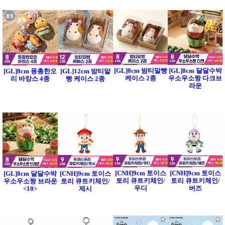
[GL]8cm 밤티말빵
[GL]8cm 달달수박
[GL]8cm 몽총한오
[GL]12cm 밤티말
케이스 2종
우소우소짱 다크브
리 바캉스 4종
빵 케이스 2종
라운
[CNH]9cm 토이스
[CNH]9cm 토이스
[GL]8cm 달달수박
[CNH]9cm 토이스
토리 큐트키체인/
토리 큐트키체인/
우소우소짱 브라운
토리 큐트키체인/
우디
버즈
<10>
제시