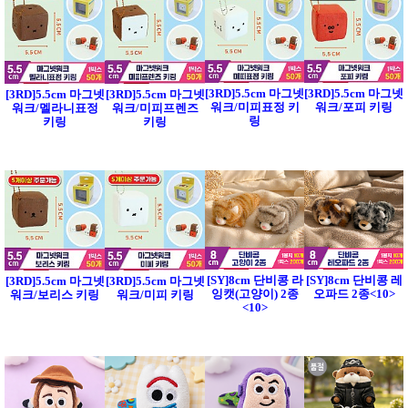
[3RD]5.5cm 마그넷
[3RD]5.5cm 마그넷
[3RD]5.5cm 마그넷
[3RD]5.5cm 마그넷
워크/미피표정 키
워크/포피 키링
워크/멜라니표정
워크/미피프렌즈
링
키링
키링
[SY]8cm 단비콩 라
[SY]8cm 단비콩 레
[3RD]5.5cm 마그넷
[3RD]5.5cm 마그넷
잉캣(고양이) 2종
오파드 2종<10>
워크/보리스 키링
워크/미피 키링
<10>