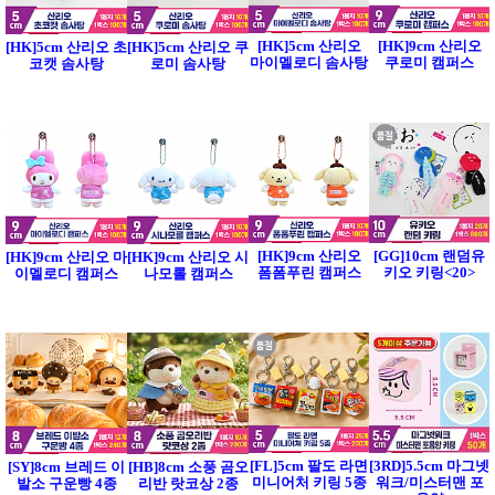
[HK]5cm 산리오
[HK]9cm 산리오
[HK]5cm 산리오 초
[HK]5cm 산리오 쿠
마이멜로디 솜사탕
쿠로미 캠퍼스
코캣 솜사탕
로미 솜사탕
[HK]9cm 산리오
[GG]10cm 랜덤유
[HK]9cm 산리오 마
[HK]9cm 산리오 시
폼폼푸린 캠퍼스
키오 키링<20>
이멜로디 캠퍼스
나모롤 캠퍼스
[FL]5cm 팔도 라면
[3RD]5.5cm 마그넷
[SY]8cm 브레드 이
[HB]8cm 소풍 곰오
미니어처 키링 5종
워크/미스터맨 포
발소 구운빵 4종
리반 랏코상 2종