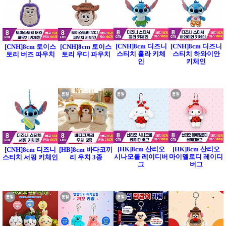
[CNH]8cm 디즈니
[CNH]8cm 디즈니
[CNH]8cm 토이스
[CNH]8cm 토이스
스티치 훌라 키체
스티치 하와이안
토리 버즈 파우치
토리 우디 파우치
인
키체인
[HK]8cm 산리오
[HK]8cm 산리오
[CNH]8cm 디즈니
[HB]8cm 바다코끼
시나모롤 레이디버
마이멜로디 레이디
스티치 서핑 키체인
리 우치 3종
그
버그