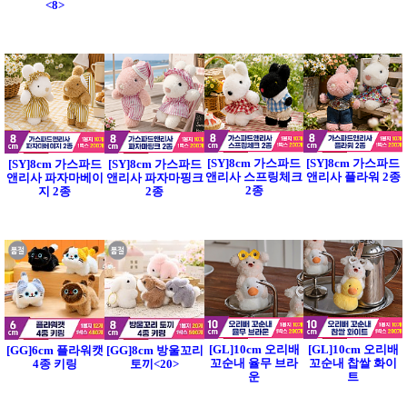
<8>
[SY]8cm 가스파드
[SY]8cm 가스파드
[SY]8cm 가스파드
[SY]8cm 가스파드
앤리사 스프링체크
앤리사 플라워 2종
앤리사 파자마베이
앤리사 파자마핑크
2종
지 2종
2종
[GL]10cm 오리배
[GL]10cm 오리배
[GG]6cm 플라워캣
[GG]8cm 방울꼬리
꼬순내 율무 브라
꼬순내 찹쌀 화이
4종 키링
토끼<20>
운
트