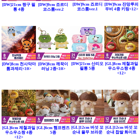
[DW]9cm 죠르디
[DW]9cm 잔망루피
[DW]21cm 짱구 필
[DW]9cm 죠르디
코스튬ver.1
우비 4종 키링<12>
통 4종
코스튬ver.2
[DW]21cm 산리오
[GL]8cm 제철과일
[DW]8cm 천사악마
[DW]8cm 깨꾹이
필통 5종
우소우소짱 4종
톰과제리<10>
러닝 2종<10>
<12>
[GL]12cm 버섯 꼬
[GL]12cm 버섯 꼬
[GL]6cm 제철과일
[GL]6cm 햄프렌즈
순내 율무 브라운
순내 찹쌀 화이트
우소우소짱 4종
5종
<12>