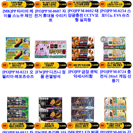
[PO]PP M-0692 태
[PO]PP M-0254 스
[MK]PP 타이어 케
[PO]PP M-0607 자
양광충전 CCTV모
포디노 EVA 슈즈
이블 스노우 체인
전거 휴대용 수리키
형 실외등
트
[PO]PP 금장 큐빅
[PO]PP M-0724 충
[PO]PP M-0221 오
[FW]PP 디즈니 정
악세사리함
전식 26in1 게임 선
필리아 레포츠슈즈
품 온열방석
풍기
[MK]PP LED 발광
[PO]PP M-0836 각
[PO]PP M-0815 차
[IW]PP 초강력 3단