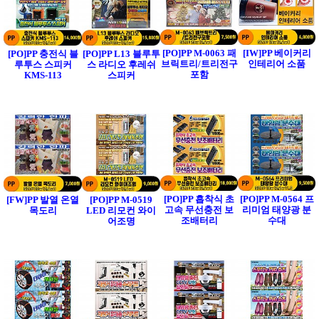
[PO]PP M-0063 패
[IW]PP 베이커리
[PO]PP 충전식 블
[PO]PP L13 블루투
브릭트리/트리전구
인테리어 소품
루투스 스피커
스 라디오 후레쉬
포함
KMS-113
스피커
[PO]PP 흡착식 초
[PO]PP M-0564 프
[FW]PP 발열 온열
[PO]PP M-0519
고속 무선충전 보
리미엄 태양광 분
목도리
LED 리모컨 와이
조배터리
수대
어조명