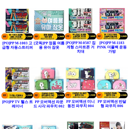
[PO]PP M-0587 집
[PO]PP M-1183
[PO]PP M-1003 고
[굿독]PP 정품 여름
게형 스마트폰 거
PINK 더플백 운동
급형 자동스트리퍼
용 유아 잠옷
치대
가방
PP 오버액션 미니
PP 오버액션 반달
[PO]PP TV 헬스 트
PP 오버액션 라운
동전 파우치 004
형 파우치 006
레이너
드 사각 파우치 002