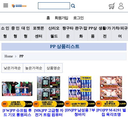
홈
회원가입
로그인
소 인
중 인
대 인
포켓몬
산리오
짱구타
완구/잡
PP상
생활/가
가챠/피규
형
형
형
센터
월드
운
화
품
전
어
PP 상품리스트
Home
PP
낮은가격순
높은가격순
상품명순
[DN]PP 남성용 7부
[PO]PP M-0291 벌
[FW]PP 슈프림 후
[MK]PP 고급형 자
청바지
집 육각조명
드 기모 롱원피스
전거 트립 컴퓨터