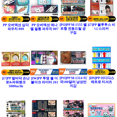
[PO]PP M-1555 벨
[i7]PP 블루투스 비
PP 오버액션 삼각
PP 오버액션 에나
트형 전동드릴 공
니 스피커
파우치 009
멜 필통 파우치 007
구집
[PO]PP M-1314 미
[DN]PP 아디다스
[i7]PP 발바닥 손난
[IW]PP 투명 쉘 더
국100달러 남성반
레트로 티셔츠
로&파워뱅크
블아크 라이터 261
지갑
5000mAh