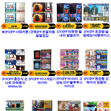
[ZO]PP 따뜻한 털
[IW]PP 초경량 슬
★[PO]PP 샤워커튼
[굿독]PP 온열작동
내피 발열조끼
림패딩/대형케이스
발열장갑
[PO]PP M-0492 고
[PO]PP 현관형 강
[FW]PP 충전식 손
[PO]PP 미니게임기
성능 DSP 블루투스
력자석 방풍막
난로 파워뱅크
라이터
마이크
6600mAh