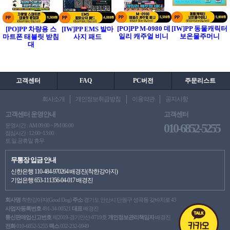
[PO]PP M-0980 데
[IW]PP 동물캐릭터
[PO]PP 차량용 스
[IW]PP EMS 발마
일리 캐주얼 비니
보온물주머니
마트폰 태블릿 받침
사지 패드
대
고객센터
FAQ
PC버전
주문리스트
회사소개
개인정보취급방침
이용약관
공지사항
고객센터 운영안내
고객센터
010-6852-5255
운영시간 : AM 09:00 ~ PM 06:00
점심시간 : 12:00~13:00
토.일.공휴일 휴무
무통장 입금 안내
신한은행 110-484-970264 배경진(착한강아지)
기업은행 653-111356-04-017 배경진
회사명
착한강아지(Good Dog)
주소
경기도 안산시 단원구 성곡동 갖바치로 43
사업자등록번호
491-34-00521
대표
배경진
통신판매업신고번호
제2019-경기안산-0719호
개인정보관리책임자
배경진
전화
010-6852-5255
팩스
032-232-0949