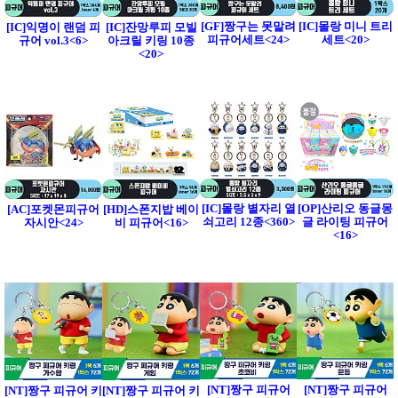
[GF]짱구는 못말려
[IC]몰랑 미니 트리
[IC]익명이 랜덤 피
[IC]잔망루피 모빌
피규어세트<24>
세트<20>
규어 vol.3<6>
아크릴 키링 10종
<20>
[IC]몰랑 별자리 열
[OP]산리오 동글몽
[AC]포켓몬피규어
[HD]스폰지밥 베이
쇠고리 12종<360>
글 라이팅 피규어
자시안<24>
비 피규어<16>
<16>
[NT]짱구 피규어
[NT]짱구 피규어
[NT]짱구 피규어 키
[NT]짱구 피규어 키