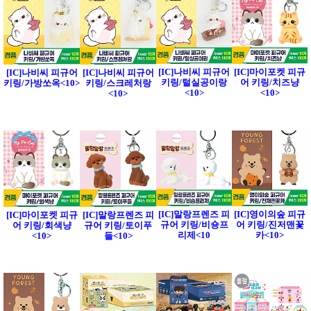
[IC]나비씨 피규어
[IC]마이포켓 피규
[IC]나비씨 피규어
[IC]나비씨 피규어
키링/털실공이랑
어 키링/치즈냥
키링/가방쏘옥<10>
키링/스크레처랑
<10>
<10>
<10>
[IC]말랑프렌즈 피
[IC]영이의숲 피규
[IC]마이포켓 피규
[IC]말랑프렌즈 피
규어 키링/비숑프
어 키링/진저맨꽃
어 키링/회색냥
규어 키링/토이푸
리제<10
카<10>
<10>
들<10>