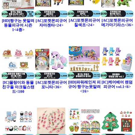
[AC]포켓몬피규어
[AC]포켓몬피규어
[HD]짱구는 못말려
[AC]포켓몬피규어
칠색조<24>
메가마기라스<36>
동물피규어 시즌
자마젠타<24>
1<4종>
[HD]파워레인져 피
[IC]케어베어 랜덤
[IC]몰랑이와 동물
[AC]포켓몬피규어
규어/짱구는못말려
피규어 vol.1<6>
친구들 아크릴스탠
포니타<36>
<16>
드<100