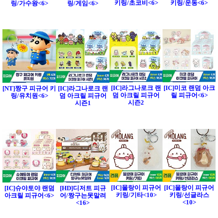
키링/초코비<6>
키링/운동<6>
링/가수왕<6>
링/게임<6>
[IC]라그나로크 랜
[IC]미코 랜덤 아크
[NT]짱구 피규어 키
[IC]라그나로크 랜
덤 아크릴 피규어
릴 피규어<6>
링/유치원<6>
덤 아크릴 피규어
시즌2
시즌1
[IC]몰랑이 피규어
[IC]몰랑이 피규어
[IC]슈야토야 랜덤
[HD]디저트 피규
키링/기타<10>
키링/선글라스
아크릴 피규어<6>
어/짱구는못말려
<10>
<16>