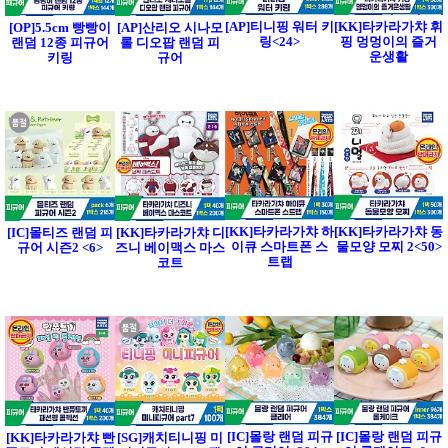
[AP]티니핑 워터 키
[KK]타카라가챠 휘
[OP]5.5cm 빵빵이
[AP]산리오 시나모
링<24>
핑 멍멍이의 즐거
랜덤 12종 피규어
롤 디오팝 랜덤 피
운생활
키링
규어
[KK]타카라가챠 하
[KK]타카라가챠 동
[IC]몰티즈 랜덤 피
[KK]타카라가챠 디
이큐 스마트폰 스
물모양 모찌 2<50>
규어 시즌2 <6>
즈니 베이맥스 마스
트랩
코트
[IC]몰랑 랜덤 피규
[IC]몰랑 랜덤 피규
[KK]타카라가챠 빤
[SG]캐치티니핑 미