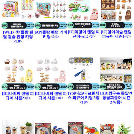
[IC]익명이 랜덤 피
[IC]영이의숲 랜덤
[WE]가챠 몰랑 랜
[AP]몰랑 랜덤 러버
규어vol.5<6>
피규어 시즌1<6>
덤 캡슐 인형 키링
키링<24>
<18>
[YS]디즈니 프린세
[HD]짱구는 못말려
[IC]나비씨 랜덤 피
[IC]나비씨 랜덤 피
스 피규어 키링 5종
동물피규어 시즌
규어 시즌2<6>
규어 시즌1<6>
<10>
2<6종>