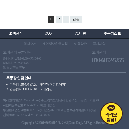
1
2
3
맨끝
고객센터
FAQ
PC버전
주문리스트
회사소개
개인정보취급방침
이용약관
공지사항
고객센터 운영안내
고객센터
010-6852-5255
운영시간 : AM 09:00 ~ PM 06:00
점심시간 : 12:00~13:00
토.일.공휴일 휴무
무통장 입금 안내
신한은행 110-484-970264 배경진(착한강아지)
기업은행 653-111356-04-017 배경진
회사명
착한강아지(Good Dog)
주소
경기도 안산시 단원구 성곡동 갖바치로 43
사업자등록번호
491-34-00521
대표
배경진
통신판매업신고번호
제2019-경기안산-0719호
개인정보관리책임자
배경진
전화
010-6852-5255
팩스
032-232-0949
Copyright ⓒ 2001~2026 착한강아지(Good Dog). All Rights Reserved.