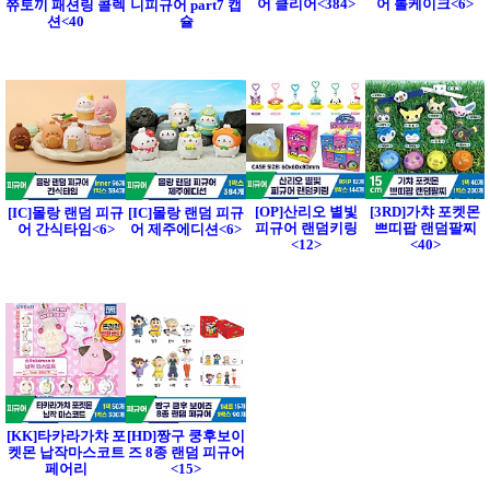
어 클리어<384>
어 롤케이크<6>
쮸토끼 패션링 콜렉
니피규어 part7 캡
션<40
슐
[OP]산리오 별빛
[3RD]가챠 포켓몬
[IC]몰랑 랜덤 피규
[IC]몰랑 랜덤 피규
피규어 랜덤키링
쁘띠팝 랜덤팔찌
어 간식타임<6>
어 제주에디션<6>
<12>
<40>
[KK]타카라가챠 포
[HD]짱구 쿵후보이
켓몬 납작마스코트
즈 8종 랜덤 피규어
페어리
<15>