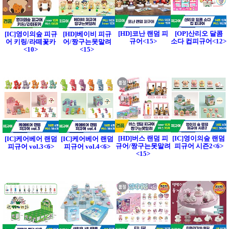
[HD]코난 랜덤 피
[OP]산리오 달콤
[IC]영이의숲 피규
[HD]베이비 피규
규어<15>
소다 컵피규어<12>
어 키링/라떼꽃카
어/짱구는못말려
<10>
<15>
[HD]버스 랜덤 피
[IC]영이의숲 랜덤
[IC]케어베어 랜덤
[IC]케어베어 랜덤
규어/짱구는못말려
피규어 시즌2<6>
피규어 vol.3<6>
피규어 vol.4<6>
<15>