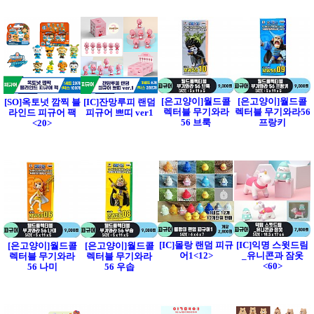
[은고양이]월드콜
[은고양이]월드콜
[SO]옥토넛 깜찍 블
[IC]잔망루피 랜덤
렉터블 무기와라
렉터블 무기와라56
라인드 피규어 팩
피규어 쁘띠 ver1
56 브룩
프랑키
<20>
[IC]몰랑 랜덤 피규
[IC]익명 스윗드림
[은고양이]월드콜
[은고양이]월드콜
어1<12>
_유니콘과 잠옷
렉터블 무기와라
렉터블 무기와라
<60>
56 나미
56 우솝