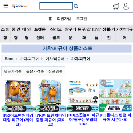
홈
회원가입
로그인
소 인
중 인
대 인
포켓몬
산리오
짱구타
완구/잡
PP상
생활/가
가챠/피규
형
형
형
센터
월드
운
화
품
전
어
가챠/피규어 상품리스트
Home
가챠/피규어
가챠/피규어
가챠/피규어
낮은가격순
높은가격순
상품명순
[HD]소꿉놀이 피규
[IC]몰티즈 랜덤 피
[PR]어드벤처타임
[PR]어드벤처타임
어/짱구는못말려
규어 시즌1 <6>
대형 피규어 (제이
중형 피규어 (제이
<16>
크)
크)